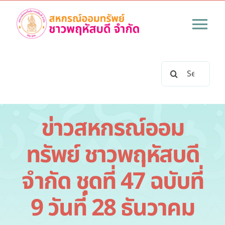
Skip
to
Tog
content
Nav
หน้าแรก
Search
for:
เกี่ยวกับสหกรณ์
ข่าวสหกรณ์ออม
ข่าวสารทั้งหมด
ทรัพย์ ชาวพฤหัสบดี
บริการสหกรณ์
จำกัด ชุดที่ 47 ฉบับที่
ระเบียบข้อบังคับสหกรณ์
9 วันที่ 28 ธันวาคม