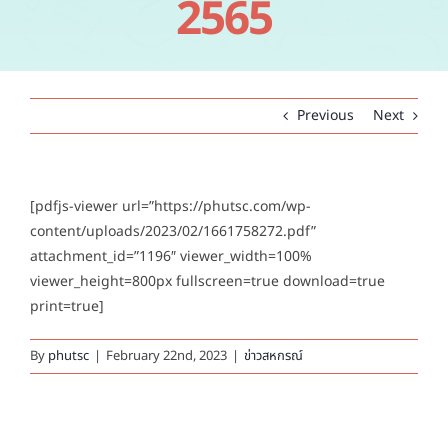
2565
คำถามที่พบบ่อย
ติดต่อเรา
Previous
Next
[pdfjs-viewer url=”https://phutsc.com/wp-
content/uploads/2023/02/1661758272.pdf”
attachment_id=”1196″ viewer_width=100%
viewer_height=800px fullscreen=true download=true
print=true]
By
phutsc
|
February 22nd, 2023
|
ข่าวสหกรณ์